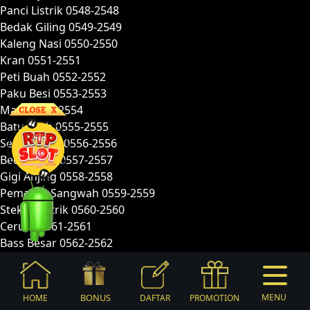
Panci Listrik 0548-2548
Bedak Giling 0549-2549
Kaleng Nasi 0550-2550
Kran 0551-2551
Peti Buah 0552-2552
Paku Besi 0553-2553
Mata 0554-2554
Batu Asah 0555-2555
Sepatu Bayi 0556-2556
Bedak Bayi 0557-2557
Gigi Anjing 0558-2558
Pemasak Sangwah 0559-2559
Steker Listrik 0560-2560
Cerutu 0561-2561
Bass Besar 0562-2562
Lilin Putih 0563-2563
Lilin Merah 0564-2564
Notes Peredaran 0565-2565
BONUS
MENU
HOME
DAFTAR
PROMOTION
Alat Panggang Roti 0566-2566